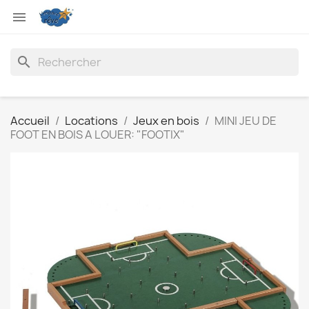

search
Accueil
Locations
Jeux en bois
MINI JEU DE
FOOT EN BOIS A LOUER: "FOOTIX"