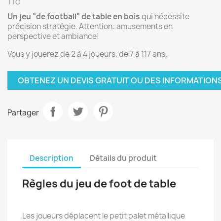
TTC
Un jeu "de football" de table en bois
qui nécessite
précision stratégie. Attention: amusements en
perspective et ambiance!
Vous y jouerez de 2 à 4 joueurs, de 7 à 117 ans.
OBTENEZ UN DEVIS GRATUIT OU DES INFORMATION
Partager
Description
Détails du produit
Règles du jeu de foot de table
Les joueurs déplacent le petit palet métallique